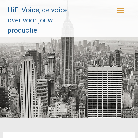
Ga
HiFi Voice, de voice-
naar
de
over voor jouw
inhoud
productie